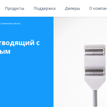
Продукты
Поддержка
Дилеры
О компа
Электрод поверхностный отводящий с постоянным межэлектродным расстоянием ЭП-1
тводящий с
ным