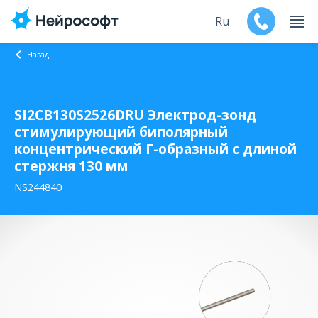
Ru
Назад
En
SI2CB130S2526DRU Электрод-зонд
Продукты
стимулирующий биполярный
концентрический Г-образный с длиной
Поддержка
стержня 130 мм
Контакты
NS244840
Мероприятия
Обучение
Дилеры