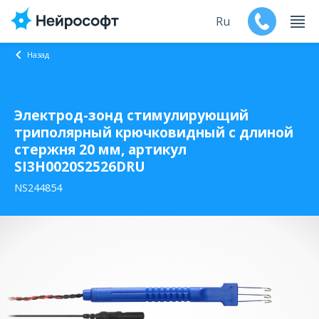
Ru
Назад
En
Электрод-зонд стимулирующий
Продукты
триполярный крючковидный с длиной
стержня 20 мм, артикул
Поддержка
SI3H0020S2526DRU
Контакты
NS244854
Мероприятия
Обучение
Дилеры