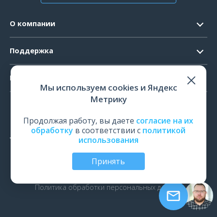
О компании
Контакты
Поддержка
Официальные документы
Запрос ПО
Продукты
Новости
Мы используем cookies и Яндекс
Системные требования
Мероприятия
Метрику
ЭЭГ
Ремонт
Карьера
ЭМГ
Продолжая работу, вы даете
согласие на их
Поверка и калибровка
обработку
в соответствии с
политикой
ИОМ
использования
Оценить работу
ПСГ
Обучение
Принять
ТМС
© Все права защищены | ООО «Нейрософт», Иваново,
Россия, 2026
рПМС
Политика обработки персональных данных
ЭРГ