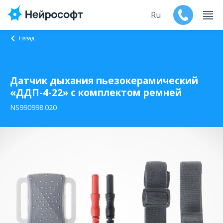
Ru
Назад
En
Датчик дыхания пьезокерамический
Продукты
«ДДП-4-22» с комплектом ремней
Поддержка
NS990998.020
Контакты
Мероприятия
Обучение
Дилеры