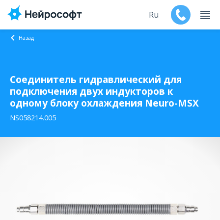
Ru
Назад
En
Соединитель гидравлический для
Продукты
подключения двух индукторов к
одному блоку охлаждения Neuro-MSX
Поддержка
NS058214.005
Контакты
Мероприятия
Обучение
Дилеры