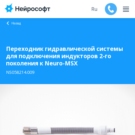
Ru
Назад
En
Переходник гидравлической системы
Продукты
для подключения индукторов 2-го
поколения к Neuro-MSX
Поддержка
NS058214.009
Контакты
Мероприятия
Обучение
Дилеры