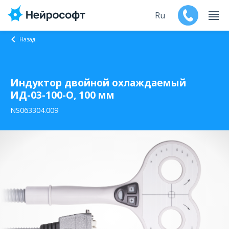
Ru
Назад
En
Индуктор двойной охлаждаемый
Продукты
ИД-03-100-О, 100 мм
Поддержка
NS063304.009
Контакты
Мероприятия
Обучение
Дилеры