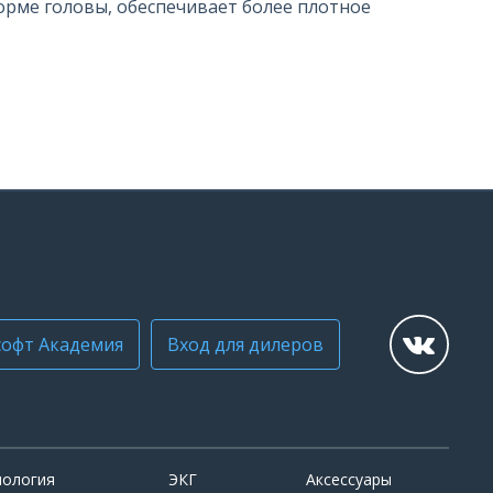
орме головы, обеспечивает более плотное
офт Академия
Вход для дилеров
иология
ЭКГ
Аксессуары