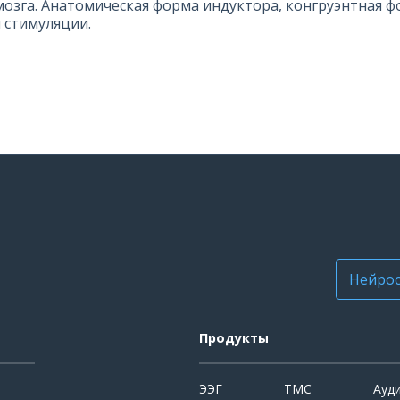
озга. Анатомическая форма индуктора, конгруэнтная ф
 стимуляции.
Нейрос
Продукты
ЭЭГ
ТМС
Ауд