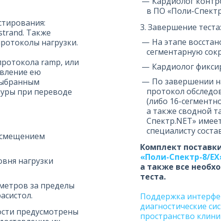
Кардиолог контр
в ПО «Поли-Спектр
стирования:
3. Завершение теста
strand. Также
На этапе восста
ротоколы нагрузки.
сегментарную сок
протокола ramp, или
Кардиолог фикси
авление ею
По завершении н
 выбранным
протокол обследов
туры при переводе
(либо 16-сегментн
а также сводной т
Спектр.NET» имеет
специалисту соста
 смещением
Комплект поставки
«Поли-Спектр-8/ЕX
овня нагрузки
а также все необх
теста.
метров за пределы
асистол.
Поддержка интерфей
диагностические с
ости предусмотрены
пространство клини