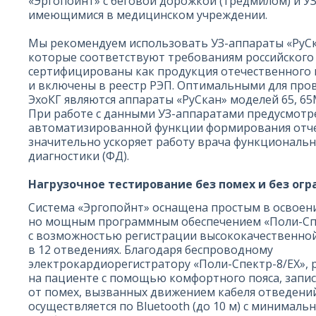
«Эргопойнт» с беговой дорожкой (тредмилом) и У
имеющимися в медицинском учреждении.
Мы рекомендуем использовать УЗ-аппараты «РуСк
которые соответствуют требованиям российского
сертифицированы как продукция отечественного
и включены в реестр РЭП. Оптимальными для пров
ЭхоКГ являются аппараты «РуСкан» моделей 65, 65M,
При работе с данными УЗ-аппаратами предусмот
автоматизированной функции формирования отче
значительно ускоряет работу врача функциональ
диагностики (ФД).
Нагрузочное тестирование без помех и без ог
Система «Эргопойнт» оснащена простым в освоен
но мощным программным обеспечением «Поли-Сп
с возможностью регистрации высококачественно
в 12 отведениях. Благодаря беспроводному
электрокардиорегистратору «Поли-Спектр-8/ЕХ»,
на пациенте с помощью комфортного пояса, запи
от помех, вызванных движением кабеля отведени
осуществляется по Bluetooth (до 10 м) с минимал