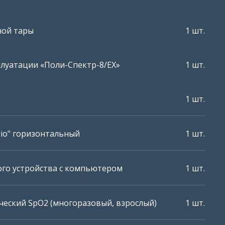
ной тары
1 шт.
плуатации «Поли-Спектр-8/ЕХ»
1 шт.
1 шт.
gio" горизонтальный
1 шт.
ого устройства с компьютером
1 шт.
ческий SpO2 (многоразовый, взрослый)
1 шт.