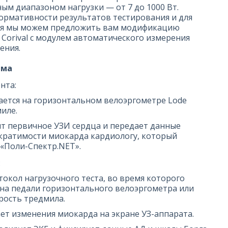
ым диапазоном нагрузки — от 7 до 1000 Вт.
рмативности результатов тестирования и для
ия мы можем предложить вам модификацию
 Corival с модулем автоматического измерения
ения.
ема
нта:
ется на горизонтальном велоэргометре Lode
миле.
т первичное УЗИ сердца и передает данные
ократимости миокарда кардиологу, который
 «Поли-Спектр.NET».
:
окол нагрузочного теста, во время которого
 на педали горизонтального велоэргометра или
орость тредмила.
ет изменения миокарда на экране УЗ-аппарата.