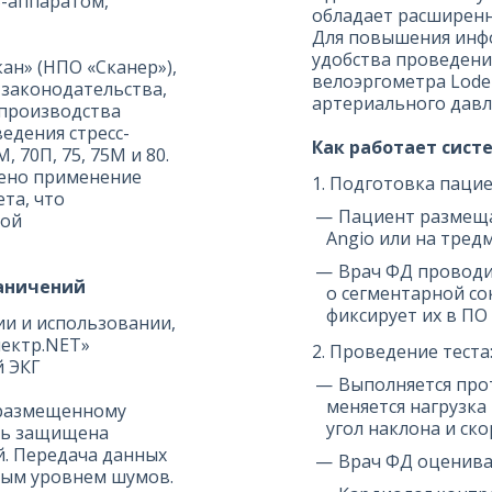
З-аппаратом,
обладает расширенн
Для повышения инфо
удобства проведен
ан» (НПО «Сканер»),
велоэргометра Lode
 законодательства,
артериального давл
 производства
едения стресс-
Как работает сист
 70П, 75, 75М и 80.
рено применение
1. Подготовка пацие
та, что
Пациент размеща
ной
Angio или на тред
Врач ФД проводи
раничений
о сегментарной с
фиксирует их в ПО
ии и использовании,
ектр.NET»
2. Проведение теста
й ЭКГ
Выполняется прот
меняется нагрузка
 размещенному
угол наклона и ск
сь защищена
й. Передача данных
Врач ФД оценива
ьным уровнем шумов.