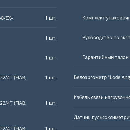
Комплект упаковоч
8/ЕX»
1 шт.
Руководство по экс
1 шт.
Гарантийный талон
1 шт.
Велоэргометр "Lode An
2/4T (FIAB,
1 шт.
Кабель связи нагрузочн
2/4T (FIAB,
1 шт.
Датчик пульсоксиметри
2/4T (FIAB,
1 шт.