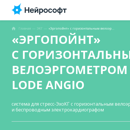
Главная
ЭКГ
«Эргопойнт» с горизонтальным велоэргометром Lode Angio
«ЭРГОПОЙНТ»
С ГОРИЗОНТАЛЬН
ВЕЛОЭРГОМЕТРОМ
LODE ANGIO
система для стресс-ЭхоКГ с горизонтальным вело
и беспроводным электрокардиографом