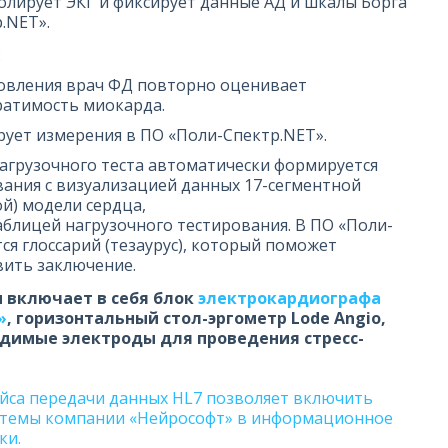
олирует ЭКГ и фиксирует данные АД и шкалы Борга
.NET».
:
новления врач ФД повторно оценивает
ратимость миокарда.
рует измерения в ПО «Поли-Спектр.NET».
агрузочного теста автоматически формируется
ания с визуализацией данных 17-сегментной
ой) модели сердца,
аблицей нагрузочного тестирования. В ПО «Поли-
ся глоссарий (тезаурус), который поможет
вить заключение.
 включает в себя блок
электрокардиографа
»
, горизонтальный стол-эргометр Lode Angio,
одимые электроды для проведения стресс-
са передачи данных HL7 позволяет включить
истемы компании «Нейрософт» в информационное
ки.