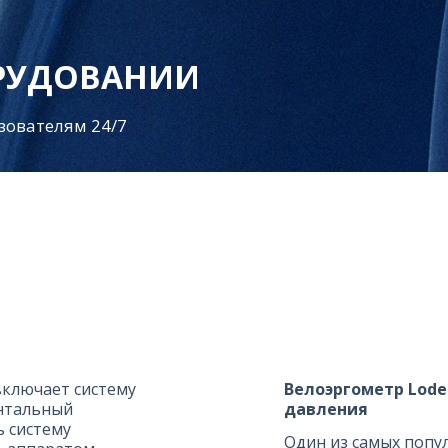
ОРУДОВАНИИ
зователям 24/7
включает систему
Велоэргометр Lode
онтальный
давления
ь систему
Один из самых попул