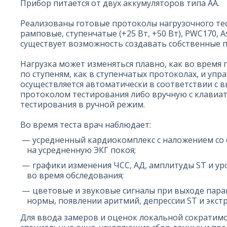
Прибор питается от двух аккумуляторов типа AA.
Реализованы готовые протоколы нагрузочного те
рамповые, ступенчатые (+25 Вт, +50 Вт), PWC170, A
существует возможность создавать собственные п
Нагрузка может изменяться плавно, как во время 
по ступеням, как в ступенчатых протоколах, и упр
осуществляется автоматически в соответствии с
протоколом тестирования либо вручную с клавиа
тестирования в ручной режим.
Во время теста врач наблюдает:
усредненный кардиокомплекс с наложением со
на усредненную ЭКГ покоя;
графики изменения ЧСС, АД, амплитуды ST и ур
во время обследования;
цветовые и звуковые сигналы при выходе пара
нормы, появлении аритмий, депрессии ST и экстр
Для ввода замеров и оценок локальной сократим