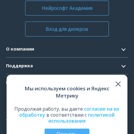
Нейрософт Академия
Вход для дилеров
О компании
Контакты
Поддержка
Официальные документы
Запрос ПО
Продукты
Новости
Мы используем cookies и Яндекс
Системные требования
Мероприятия
Метрику
ЭЭГ
Ремонт
Карьера
ЭМГ
Продолжая работу, вы даете
согласие на их
Поверка и калибровка
обработку
в соответствии с
политикой
ИОМ
использования
Оценить работу
ПСГ
Обучение