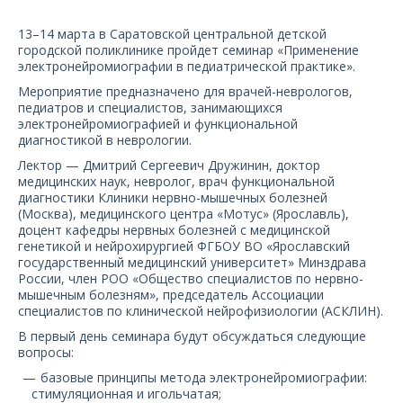
О компании
13–14 марта в Саратовской центральной детской
городской поликлинике пройдет семинар «Применение
Карьера
электронейромиографии в педиатрической практике».
Мероприятие предназначено для врачей-неврологов,
педиатров и специалистов, занимающихся
электронейромиографией и функциональной
диагностикой в неврологии.
Лектор — Дмитрий Сергеевич Дружинин, доктор
медицинских наук, невролог, врач функциональной
диагностики Клиники нервно-мышечных болезней
(Москва), медицинского центра «Мотус» (Ярославль),
доцент кафедры нервных болезней с медицинской
генетикой и нейрохирургией ФГБОУ ВО «Ярославский
государственный медицинский университет» Минздрава
России, член РОО «Общество специалистов по нервно-
мышечным болезням», председатель Ассоциации
специалистов по клинической нейрофизиологии (АСКЛИН).
В первый день семинара будут обсуждаться следующие
вопросы:
базовые принципы метода электронейромиографии:
стимуляционная и игольчатая;