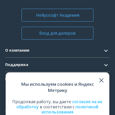
О компании
Казахстан
Кыргызстан
Нейрософт Академия
Карьера
Молдавия
Таджикистан
Вход для дилеров
Узбекистан
Аргентина
О компании
Коста-Рика
Перу
Контакты
Поддержка
Малайзия
Официальные документы
Тайвань
Запрос ПО
Продукты
Новости
Индонезия
Мы используем cookies и Яндекс
Системные требования
Мероприятия
Метрику
ЭЭГ
Сербия
Ремонт
Карьера
Великобритания
ЭМГ
Продолжая работу, вы даете
согласие на их
Поверка и калибровка
обработку
в соответствии с
политикой
Сальвадор
ИОМ
использования
Оценить работу