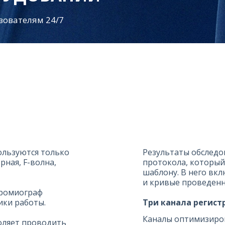
зователям 24/7
ользуются только
Результаты обследо
рная, F-волна,
протокола, который
шаблону. В него вк
и кривые проведенн
ромиограф
ики работы.
Три канала регист
Каналы оптимизиров
оляет проводить