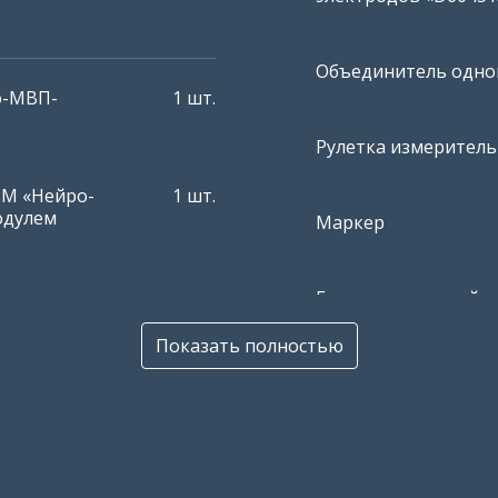
Объединитель одно
о-МВП-
1 шт.
Рулетка измеритель
ВМ «Нейро-
1 шт.
одулем
Маркер
Гель электродный ко
1 шт.
ерференционный паттерн.png
Окно помощи
Показать полностью
Паста электродная 
ВМ «Нейро-
1 шт.
адгезивная для ЭЭГ
одулем
Средство перевязоч