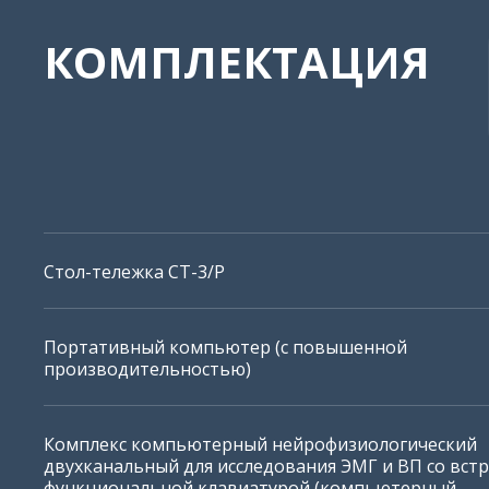
Нейро-МВП-Микро совместим с
СРВ 
КОМПЛЕКТАЦИЯ
планшетами на Windows 10
Стол-тележка СТ-3/Р
Портативный компьютер (с повышенной
производительностью)
F-волна
Н-р
Комплекс компьютерный нейрофизиологический
двухканальный для исследования ЭМГ и ВП со вст
функциональной клавиатурой (компьютерный