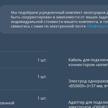
моторная
СРВ сенсорная
Мы подобрали усредненный комплект аксессуаров 
быть скорректирован в зависимости от ваших задач
индивидуальной стоимости вашего комплекта, в то
свяжитесь с нами по электронной почте
info@neuro
Кабель для подключ
1 шт.
коннектором «аллига
1 шт.
Электрод одноразо
«В50600» (l=37 мм, d
ефлекс
Моторный инчи
1 шт.
Адаптер для подклю
роенной
электродов «D60451