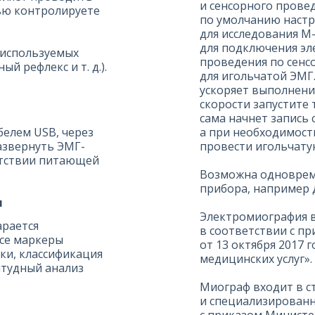
и сенсорного прове
тью контролируете
по умолчанию наст
для исследования М
для подключения эл
 используемых
проведения по сенс
й рефлекс и т. д.).
для игольчатой ЭМГ.
ускоряет выполнени
скорости запустите 
сама начнет запись 
елем USB, через
а при необходимост
азвернуть ЭМГ-
провести игольчату
утствии питающей
Возможна одновреме
прибора, например 
я
Электромиография в
арается
в соответствии с п
Все маркеры
от 13 октября 2017
ки, классификация
медицинских услуг».
итудный анализ
Миограф входит в с
и специализированн