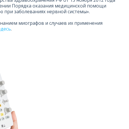
рства здравоохранения РФ от 15 ноября 2012 года
дении Порядка оказания медицинской помощи
ю при заболеваниях нервной системы».
инанием миографов и случаев их применения
здесь
.