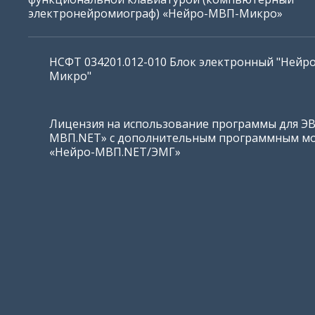
электронейромиограф) «Нейро-МВП-Микро»
НСФТ 034201.012-010 Блок электронный "Нейр
Микро"
Лицензия на использование программы для Э
МВП.NET» с дополнительным программным м
«Нейро-МВП.NET/ЭМГ»
Кабель USB (А-В) (1,8 м)
Декремент-тест (ритмическая
Инт
стимуляция)
Лицензия на использование программы для Э
МВП.NET» с дополнительным программным м
«Нейро-МВП.NET/ОП»