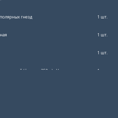
полярных гнезд
1 шт.
ная
1 шт.
1 шт.
нтактный (флакон 250 г.) «Унимакс»
1 шт.
контактная высокопроводящая
1 шт.
- и ЭМГ-исследований «Унипаста»
ное и фиксирующее «Транспор»
1 шт.