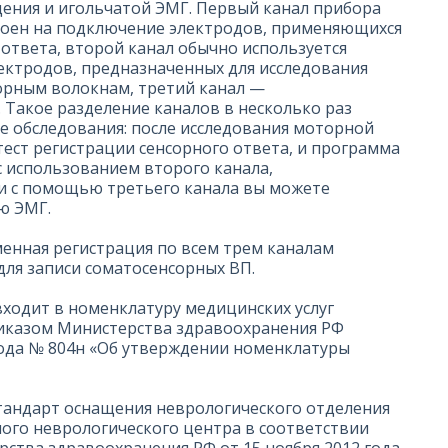
дения и игольчатой ЭМГ. Первый канал прибора
роен на подключение электродов, применяющихся
-ответа, второй канал обычно используется
ектродов, предназначенных для исследования
орным волокнам, третий канал —
 Такое разделение каналов в несколько раз
е обследования: после исследования моторной
тест регистрации сенсорного ответа, и программа
с использованием второго канала,
и с помощью третьего канала вы можете
ю ЭМГ.
нная регистрация по всем трем каналам
для записи соматосенсорных ВП.
ходит в номенклатуру медицинских услуг
риказом Министерства здравоохранения РФ
 года № 804н «Об утверждении номенклатуры
тандарт оснащения неврологического отделения
ого неврологического центра в соответствии