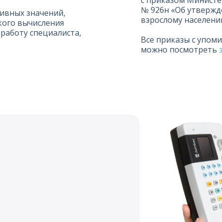
с приказом Министе
№ 926н «Об утверж
ивных значений,
взрослому населени
кого вычисления
работу специалиста,
Все приказы с упом
можно посмотреть