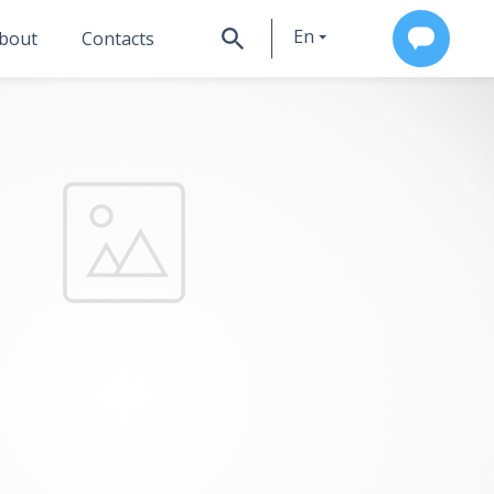
En
bout
Contacts
Ru