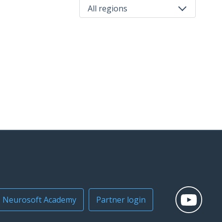
All regions
All regions
Russia
Neurosoft Academy
Partner login