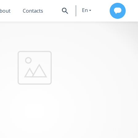
En
bout
Contacts
Ru