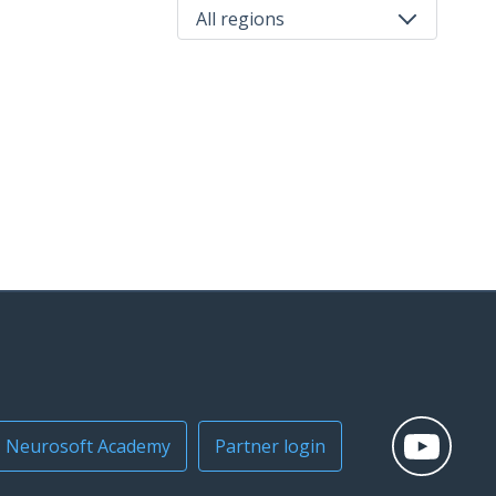
All regions
All regions
Russia
Neurosoft Academy
Partner login